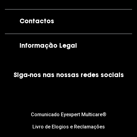
A GrandOptical
Contactos
As nossas lojas
Por e-mail:
apoiocliente@grandoptical.pt
Informação Legal
Condições Comerciais
Siga-nos nas nossas redes sociais
Política de Cookies
Política de Privacidade
Financiamento
Comunicado Eyexpert Multicare®
Livro de Elogios e Reclamações