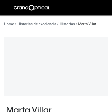
Ir para o
conteúdo
A Gran
Home
Historias de excelencia
Historias
Marta Villar
Compromi
Histórias
@suissas
Pedro Nor
Marta Villa
Luís Corre
Ayres Gon
Inês Corre
Marta Villar