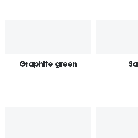
sua
localização
atual
Graphite green
Sa