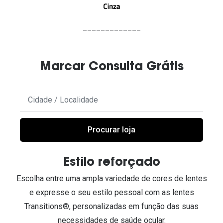
_____________
Marcar Consulta Grátis
Não
foram
encontrados
resultados,
Procurar loja
faça
scroll
Estilo reforçado
para
baixo
Escolha entre uma ampla variedade de cores de lentes
para
e expresse o seu estilo pessoal com as lentes
partilhar
Transitions®, personalizadas em função das suas
a
necessidades de saúde ocular.​