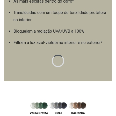
As mais escuras dentro do carro⁶
Translúcidas com um toque de tonalidade protetora
no interior
Bloqueiam a radiação UVA/UVB a 100%
Filtram a luz azul-violeta no interior e no exterior⁷