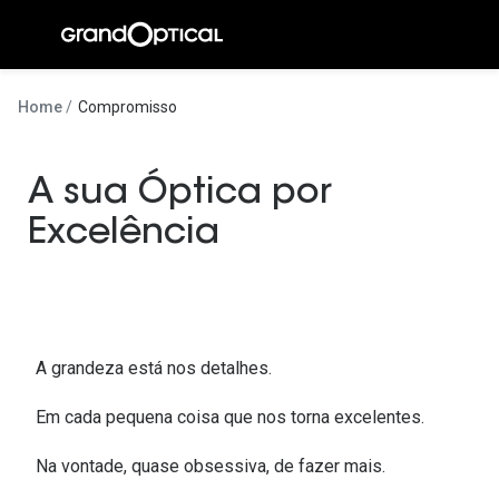
Ir para o
conteúdo
A Gran
Home
Compromisso
Compromi
A sua Óptica por
Histórias
Excelência
@suissas
Pedro Nor
Marta Villa
Luís Corre
A grandeza está nos detalhes.
Ayres Gon
Em cada pequena coisa que nos torna excelentes.
Inês Corre
Na vontade, quase obsessiva, de fazer mais.