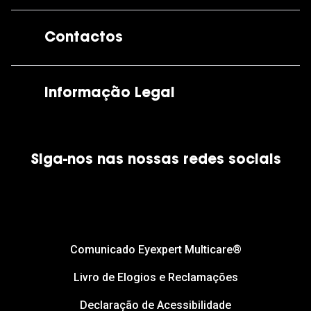
A GrandOptical
Contactos
As nossas lojas
Por e-mail:
apoiocliente@grandoptical.pt
Informação Legal
Condições Comerciais
Siga-nos nas nossas redes sociais
Política de Cookies
Política de Privacidade
Financiamento
Comunicado Eyexpert Multicare®
Livro de Elogios e Reclamações
Declaração de Acessibilidade