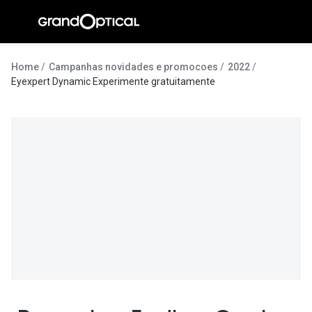
Ir para o
conteúdo
A Gran
Home
Campanhas novidades e promocoes
2022
Eyexpert Dynamic Experimente gratuitamente
Compromi
Histórias
@suissas
Pedro Nor
Marta Villa
Luís Corre
Ayres Gon
Inês Corre