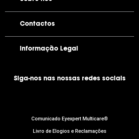
A GrandOptical
Contactos
As nossas lojas
Por e-mail:
apoiocliente@grandoptical.pt
Informação Legal
Condições Comerciais
Siga-nos nas nossas redes sociais
Política de Cookies
Política de Privacidade
Financiamento
Comunicado Eyexpert Multicare®
Livro de Elogios e Reclamações