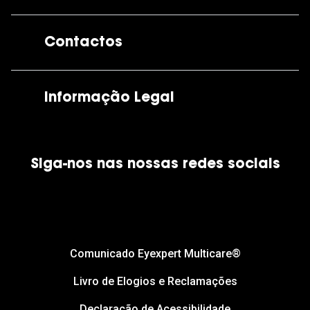
A GrandOptical
Contactos
As nossas lojas
Por e-mail:
apoiocliente@grandoptical.pt
Informação Legal
Condições Comerciais
Siga-nos nas nossas redes sociais
Política de Cookies
Política de Privacidade
Financiamento
Comunicado Eyexpert Multicare®
Livro de Elogios e Reclamações
Declaração de Acessibilidade