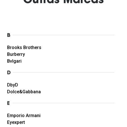
Outras Marcas
Ver todas
Cuidado
Vantagens
B
Brooks Brothers
Burberry
Bvlgari
D
DbyD
Dolce&Gabbana
E
Emporio Armani
Eyexpert