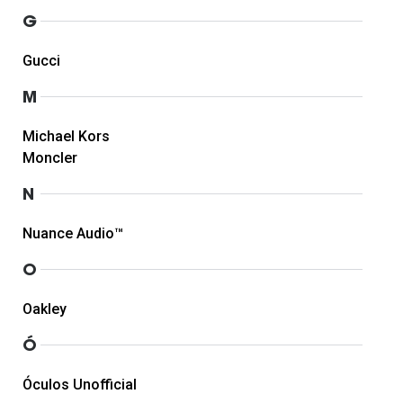
G
Gucci
M
Michael Kors
Moncler
N
Nuance Audio™
O
Oakley
Ó
Óculos Unofficial