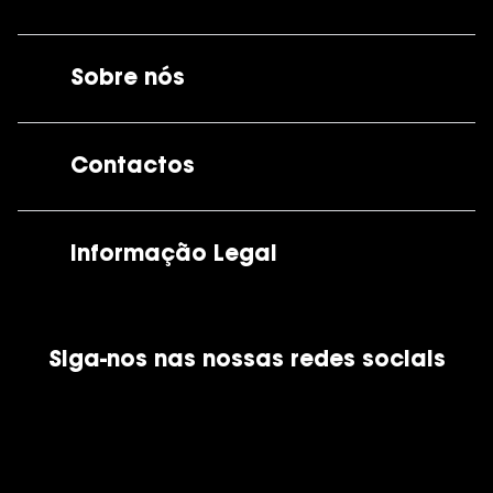
Sobre nós
A GrandOptical
Contactos
As nossas lojas
Por e-mail:
apoiocliente@grandoptical.pt
Informação Legal
Condições Comerciais
Siga-nos nas nossas redes sociais
Política de Cookies
Política de Privacidade
Financiamento