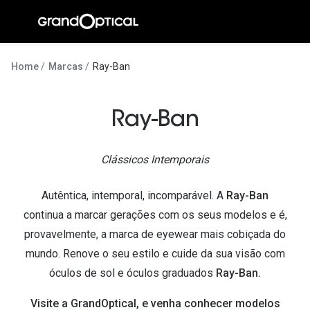
Ir para o
conteúdo
A Gran
Home
Marcas
Ray-Ban
Compromi
Ray-Ban
Histórias
@suissas
Clássicos Intemporais
Pedro Nor
Autêntica, intemporal, incomparável. A
Ray-Ban
Marta Villa
continua a marcar gerações com os seus modelos e é,
Luís Corre
provavelmente, a marca de eyewear mais cobiçada do
mundo. Renove o seu estilo e cuide da sua visão com
Ayres Gon
óculos de sol e óculos graduados
Ray-Ban.
Inês Corre
Visite a GrandOptical, e venha conhecer modelos