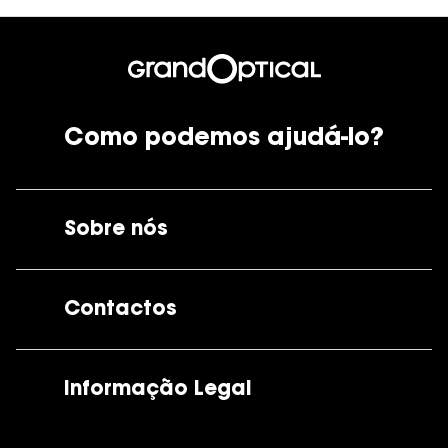
Como podemos ajudá-lo?
Sobre nós
A GrandOptical
Contactos
As nossas lojas
Por e-mail:
apoiocliente@grandoptical.pt
Informação Legal
Condições Comerciais