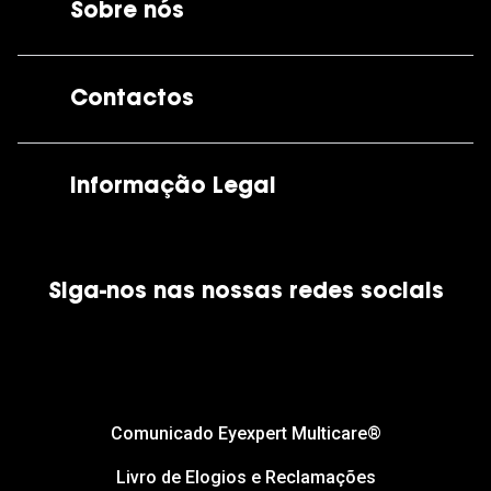
Sobre nós
A GrandOptical
Contactos
As nossas lojas
Por e-mail:
apoiocliente@grandoptical.pt
Informação Legal
Condições Comerciais
Siga-nos nas nossas redes sociais
Política de Cookies
Política de Privacidade
Financiamento
Comunicado Eyexpert Multicare®
Livro de Elogios e Reclamações