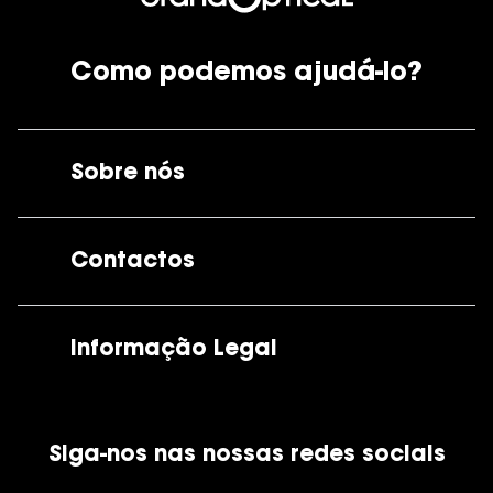
Como podemos ajudá-lo?
Sobre nós
A GrandOptical
Contactos
As nossas lojas
Por e-mail:
apoiocliente@grandoptical.pt
Informação Legal
Condições Comerciais
Siga-nos nas nossas redes sociais
Política de Cookies