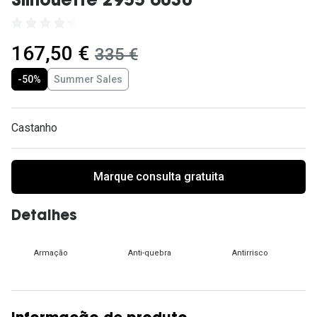
Silhouette 2955 6030
Ver todas
Cuidado
agora:
167,50 €
era:
335 €
Vantagens
-50%
Summer Sales
Castanho
Marque consulta gratuita
Detalhes
Armação
Anti-quebra
Antirrisco