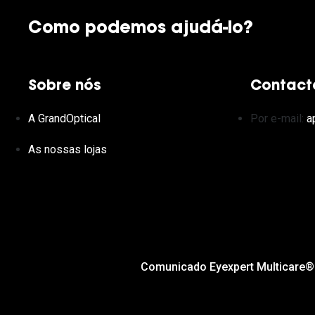
Como podemos ajudá-lo?
Sobre nós
Contact
A GrandOptical
Por e-mail:
a
As nossas lojas
Comunicado Eyexpert Multicare®