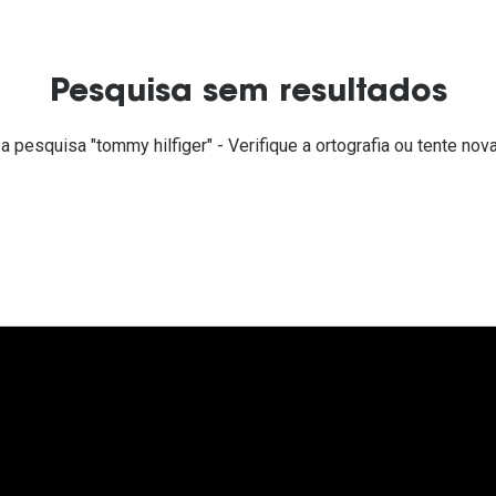
Ver todas
Todas as marcas
Gotas oftálmicas
Financiamento
Pesquisa sem resultados
a pesquisa "tommy hilfiger" - Verifique a ortografia ou tente 