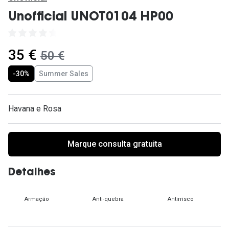
Ver todas
Unofficial UNOT0104 HP00
Cuidado
Vantagens
agora:
35 €
era:
50 €
-30%
Summer Sales
Havana e Rosa
Marque consulta gratuita
Detalhes
Armação
Anti-quebra
Antirrisco