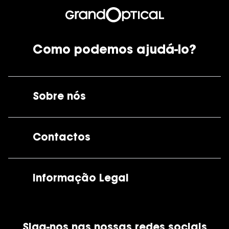
Como podemos ajudá-lo?
Sobre nós
A GrandOptical
Contactos
As nossas lojas
Por e-mail:
apoiocliente@grandoptical.pt
Informação Legal
Condições Comerciais
Siga-nos nas nossas redes sociais
Política de Cookies