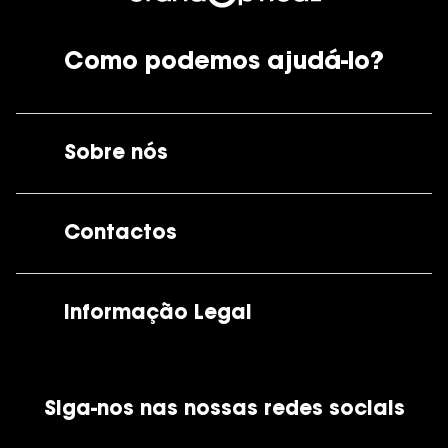
Como podemos ajudá-lo?
Sobre nós
A GrandOptical
Contactos
As nossas lojas
Por e-mail:
apoiocliente@grandoptical.pt
Informação Legal
Condições Comerciais
Siga-nos nas nossas redes sociais
Política de Cookies