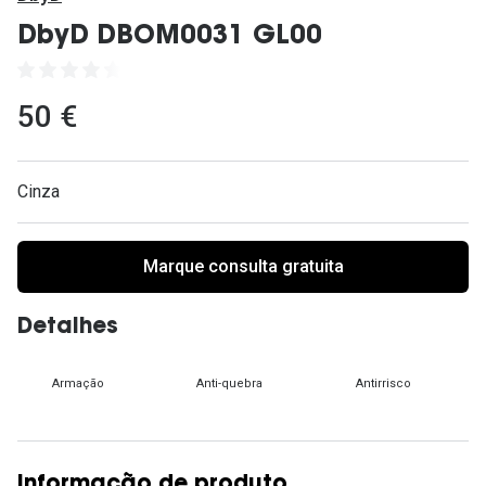
Ver todas
DbyD DBOM0031 GL00
Cuidado
Vantagens
50 €
Cinza
Marque consulta gratuita
Detalhes
Armação
Anti-quebra
Antirrisco
Informação de produto