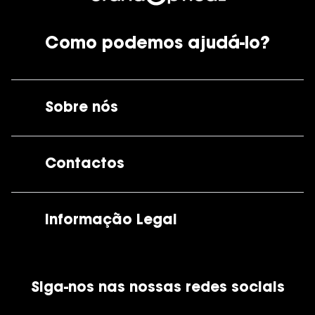
Como podemos ajudá-lo?
Sobre nós
A GrandOptical
Contactos
As nossas lojas
Por e-mail:
apoiocliente@grandoptical.pt
Informação Legal
Condições Comerciais
Siga-nos nas nossas redes sociais
Política de Cookies