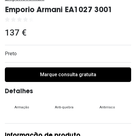
Ver todas
Emporio Armani EA1027 3001
Cuidado
Vantagens
137 €
Preto
Marque consulta gratuita
Detalhes
Armação
Anti-quebra
Antirrisco
Informação de produto