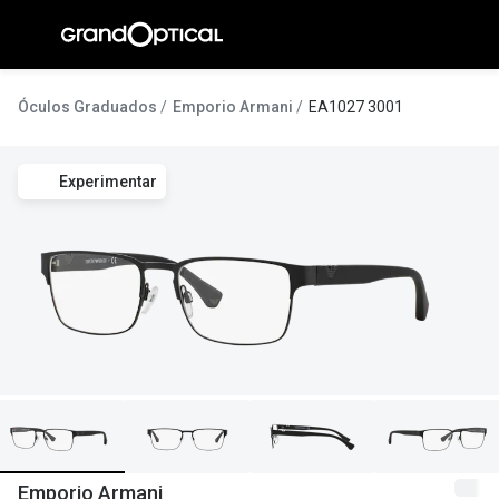
Ir para o
conteúdo
A Gran
Óculos Graduados
Emporio Armani
EA1027 3001
Compromi
Experimentar
Histórias
@suissas
Pedro Nor
Marta Villa
Luís Corre
Ayres Gon
Inês Corre
Emporio Armani