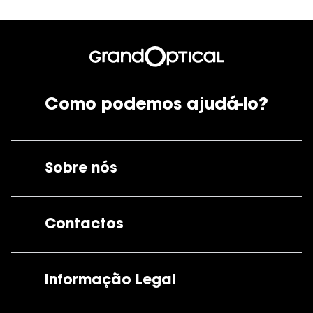
Como podemos ajudá-lo?
Sobre nós
A GrandOptical
Contactos
As nossas lojas
Por e-mail:
apoiocliente@grandoptical.pt
Informação Legal