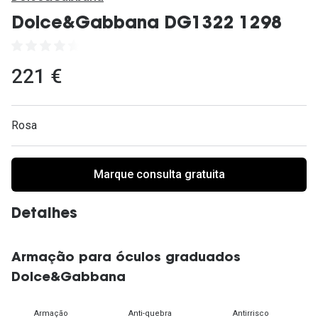
Ver todas
Dolce&Gabbana DG1322 1298
Cuidado
Vantagens
221 €
Rosa
Marque consulta gratuita
Detalhes
Armação para óculos graduados
Dolce&Gabbana
Armação
Anti-quebra
Antirrisco