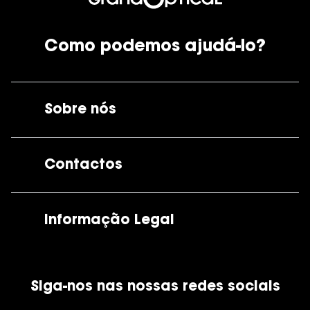
Como podemos ajudá-lo?
Sobre nós
A GrandOptical
Contactos
As nossas lojas
Por e-mail:
apoiocliente@grandoptical.pt
Informação Legal
Condições Comerciais
Siga-nos nas nossas redes sociais
Política de Cookies