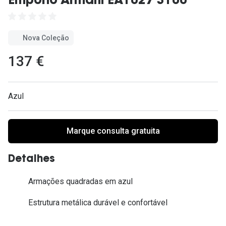
Emporio Armani EA1027 3100
Ver todas
Cuidado
Nova Coleção
Vantagens
137 €
Azul
Marque consulta gratuita
Detalhes
Armações quadradas em azul
Estrutura metálica durável e confortável