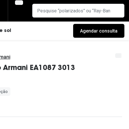
Agendar consulta
e sol
mani
o Armani EA1087 3013
eção
cas