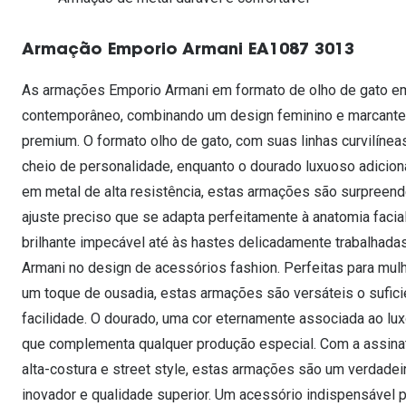
Lentes de contacto que previnem e aliviam a
Inês Correia
Aviador
Fadiga Digital
Armação Emporio Armani EA1087 3013
Ver todas
Rectangular / Quadrado
Reciclagem de lentes de
As armações Emporio Armani em formato de olho de gato em
contacto
contemporâneo, combinando um design feminino e marcante 
premium. O formato olho de gato, com suas linhas curvilíneas
cheio de personalidade, enquanto o dourado luxuoso adicion
em metal de alta resistência, estas armações são surpreen
ajuste preciso que se adapta perfeitamente à anatomia faci
brilhante impecável até às hastes delicadamente trabalhadas
Armani no design de acessórios fashion. Perfeitas para mu
um toque de ousadia, estas armações são versáteis o suficien
facilidade. O dourado, uma cor eternamente associada ao lu
que complementa qualquer produção especial. Com a assinat
alta-costura e street style, estas armações são um verdadei
inovador e qualidade superior. Um acessório indispensável