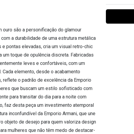
Ver todas
Todas as marcas
Gotas oftálmicas
Financiamento
 ouro são a personificação do glamour
com a durabilidade de uma estrutura metálica
 e pontas elevadas, cria um visual retro-chic
a um toque de opulência discreta. Fabricadas
dentemente leves e confortáveis, com um
al. Cada elemento, desde o acabamento
, reflete o padrão de excelência da Emporio
lheres que buscam um estilo sofisticado com
te para transitar do dia para a noite com
xo, faz desta peça um investimento atemporal
ura inconfundível da Emporio Armani, que une
ro objeto de desejo para quem valoriza design
 para mulheres que não têm medo de destacar-