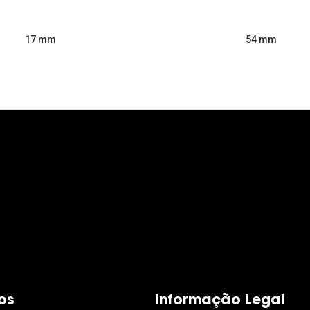
54 mm
17 mm
os
Informação Legal