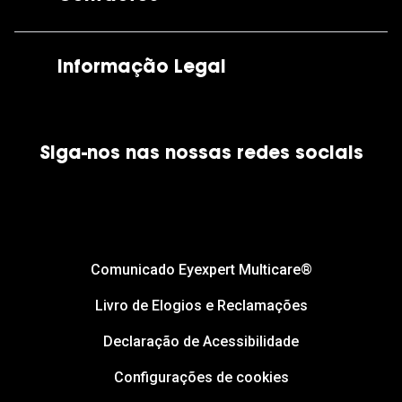
As nossas lojas
Por e-mail:
apoiocliente@grandoptical.pt
Informação Legal
Condições Comerciais
Siga-nos nas nossas redes sociais
Política de Cookies
Política de Privacidade
Financiamento
Comunicado Eyexpert Multicare®
Livro de Elogios e Reclamações
Declaração de Acessibilidade
Configurações de cookies