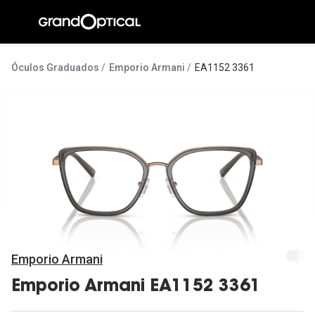
Ir para o
conteúdo
A Gran
Óculos Graduados
Emporio Armani
EA1152 3361
Compromi
Histórias
@suissas
Pedro Nor
Marta Villa
Luís Corre
Emporio Armani
Ayres Gon
Emporio Armani EA1152 3361
Inês Corre