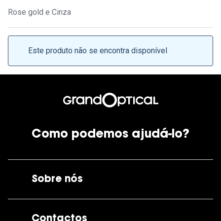
Ver todas
Rose gold e Cinza
Cuidado
Vantagens
Este produto não se encontra disponível
Como podemos ajudá-lo?
Sobre nós
A GrandOptical
Contactos