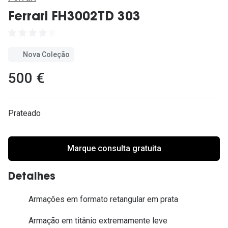
Ver todas
Ferrari FH3002TD 303
Cuidado
Vantagens
Nova Coleção
500 €
Prateado
Marque consulta gratuita
Detalhes
Armações em formato retangular em prata
Armação em titânio extremamente leve