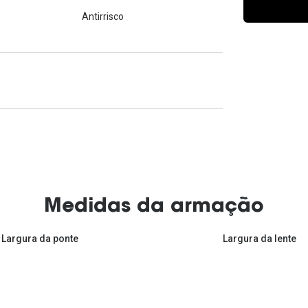
Ver todas
Todas as marcas
Antirrisco
Gotas oftálmicas
Financiamento
Medidas da armação
Largura da ponte
Largura da lente