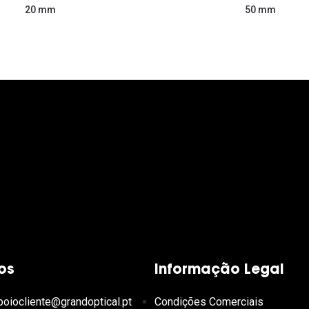
50 mm
20 mm
os
Informação Legal
poiocliente@grandoptical.pt
Condições Comerciais