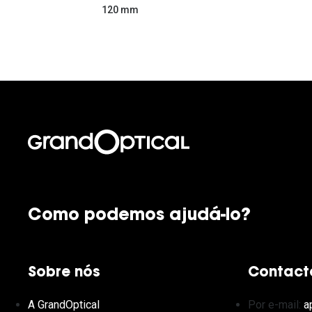
120 mm
Como podemos ajudá-lo?
Sobre nós
Contact
A GrandOptical
Por e-mail:
a