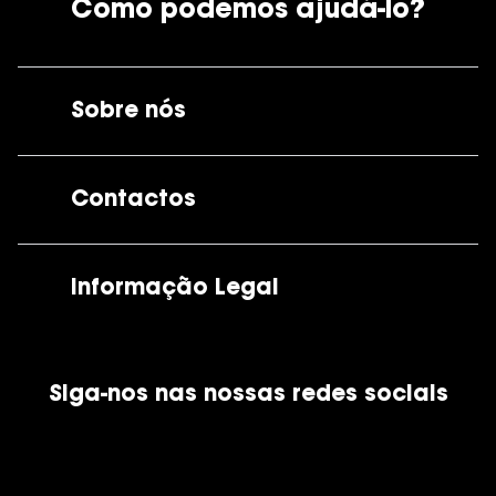
Como podemos ajudá-lo?
Sobre nós
A GrandOptical
Contactos
As nossas lojas
Por e-mail:
apoiocliente@grandoptical.pt
Informação Legal
Condições Comerciais
Siga-nos nas nossas redes sociais
Política de Cookies
Política de Privacidade
Financiamento