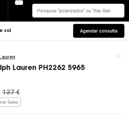
Agendar consulta
e sol
 Lauren
lph Lauren PH2262 5965
era:
137 €
er Sales
cas