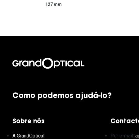
127 mm
Como podemos ajudá-lo?
Sobre nós
Contact
A GrandOptical
Por e-mail:
a