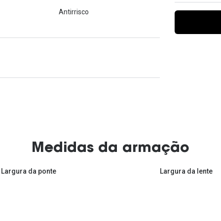
Ver todas
Todas as marcas
Antirrisco
Gotas oftálmicas
Financiamento
Medidas da armação
Largura da ponte
Largura da lente