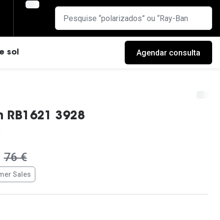
Agendar consulta
e sol
n RB1621 3928
era:
76 €
er Sales
cas