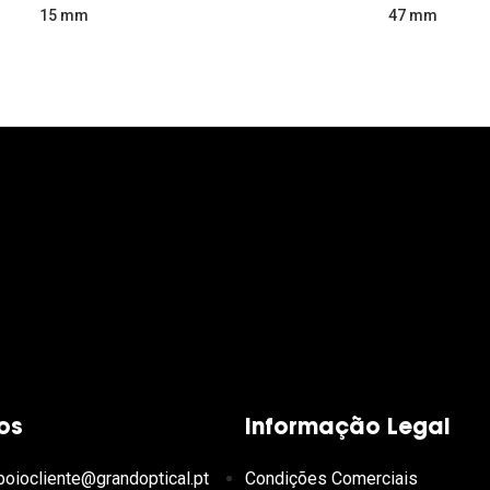
47 mm
15 mm
os
Informação Legal
poiocliente@grandoptical.pt
Condições Comerciais