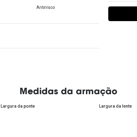
Ver todas
Todas as marcas
Antirrisco
Gotas oftálmicas
Financiamento
Medidas da armação
Largura da ponte
Largura da lente