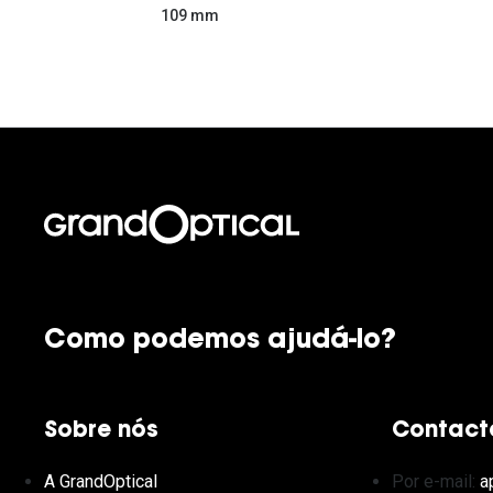
109 mm
Como podemos ajudá-lo?
Sobre nós
Contact
A GrandOptical
Por e-mail:
a