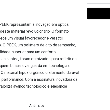
Ver todas
Todas as marcas
Gotas oftálmicas
Financiamento
PEEK representam a inovação em óptica,
ste material revolucionário. O formato
rece um visual favorecedor e versátil,
ão. O PEEK, um polímero de alto desempenho,
ilidade superior para um conforto
 as hastes, foram otimizados para refletir os
a quem busca a vanguarda em tecnologia e
 O material hipoalergénico e altamente durável
e performance. Com a assinatura inovadora da
aloriza avanço tecnológico e elegância
Antirrisco