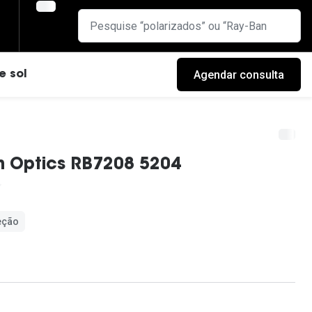
Agendar consulta
e sol
n Optics RB7208 5204
eção
cas