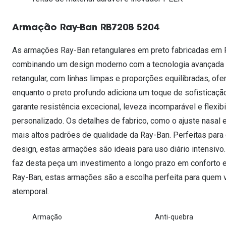
Lentes de contacto que previnem e aliviam a
Inês Correia
Aviador
Fadiga Digital
Armação Ray-Ban RB7208 5204
Ver todas
Rectangular / Quadrado
Reciclagem de lentes de
As armações Ray-Ban retangulares em preto fabricadas em 
contacto
combinando um design moderno com a tecnologia avançada de
retangular, com linhas limpas e proporções equilibradas, ofe
enquanto o preto profundo adiciona um toque de sofisticaç
garante resistência excecional, leveza incomparável e flexib
personalizado. Os detalhes de fabrico, como o ajuste nasal e
mais altos padrões de qualidade da Ray-Ban. Perfeitas par
design, estas armações são ideais para uso diário intensivo.
faz desta peça um investimento a longo prazo em conforto 
Ray-Ban, estas armações são a escolha perfeita para quem v
atemporal.
Armação
Anti-quebra