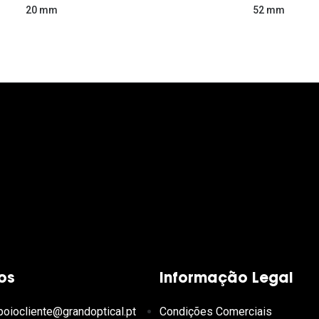
52 mm
20 mm
os
Informação Legal
poiocliente@grandoptical.pt
Condições Comerciais