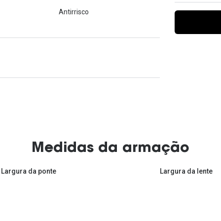
Ver todas
Todas as marcas
Antirrisco
Gotas oftálmicas
Financiamento
Medidas da armação
Largura da ponte
Largura da lente