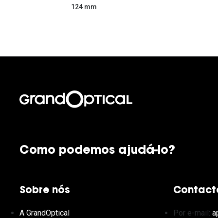
124 mm
Como podemos ajudá-lo?
Sobre nós
Contact
A GrandOptical
Por e-mail:
a