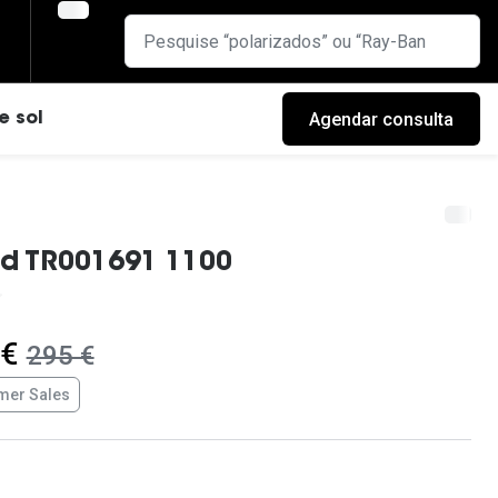
Agendar consulta
e sol
rd TR001691 1100
 €
era:
295 €
er Sales
cas