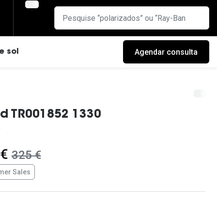
Agendar consulta
e sol
rd TR001852 1330
 €
era:
325 €
er Sales
cas