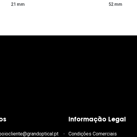
52 mm
21 mm
os
Informação Legal
poiocliente@grandoptical.pt
Condições Comerciais