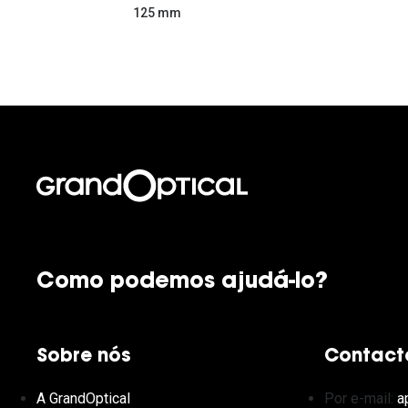
125 mm
Como podemos ajudá-lo?
Sobre nós
Contact
A GrandOptical
Por e-mail:
a