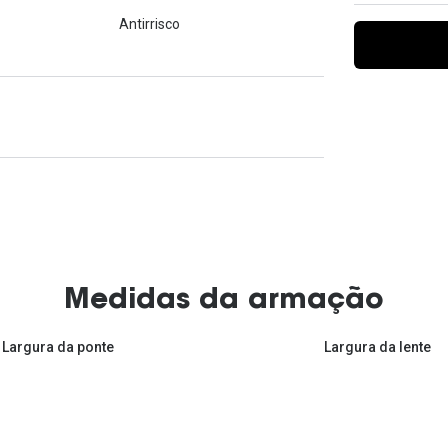
Ver todas
Todas as marcas
Antirrisco
Gotas oftálmicas
Financiamento
Medidas da armação
Largura da ponte
Largura da lente