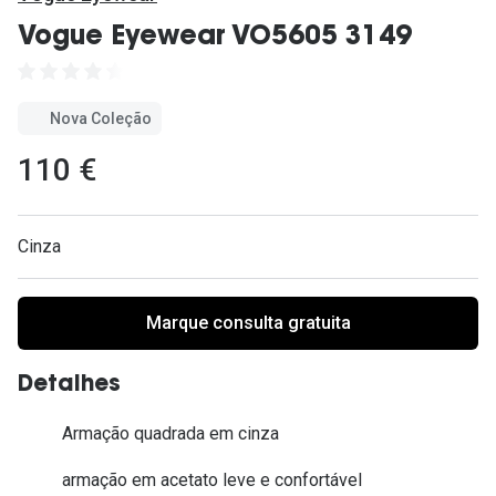
Ver todas
Vogue Eyewear VO5605 3149
Cuidado
Vantagens
Nova Coleção
110 €
Cinza
Marque consulta gratuita
Detalhes
Armação quadrada em cinza
armação em acetato leve e confortável