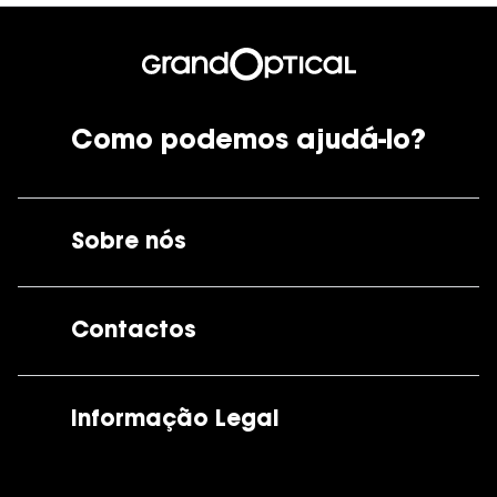
Como podemos ajudá-lo?
Sobre nós
A GrandOptical
Contactos
As nossas lojas
Por e-mail:
apoiocliente@grandoptical.pt
Informação Legal
Condições Comerciais