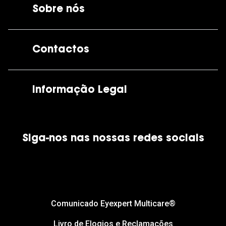
Sobre nós
A GrandOptical
Contactos
As nossas lojas
Por e-mail:
apoiocliente@grandoptical.pt
Informação Legal
Condições Comerciais
Siga-nos nas nossas redes sociais
Política de Cookies
Política de Privacidade
Financiamento
Comunicado Eyexpert Multicare®
Livro de Elogios e Reclamações