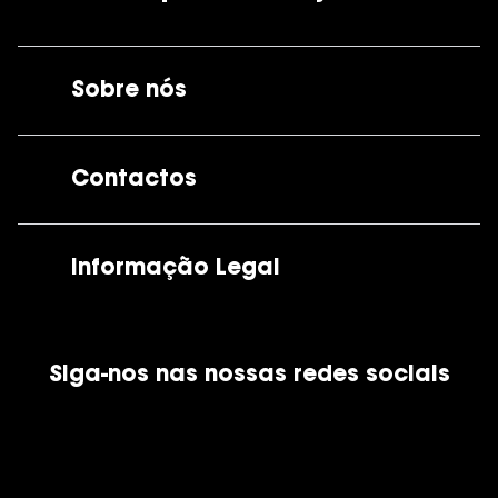
Sobre nós
A GrandOptical
Contactos
As nossas lojas
Por e-mail:
apoiocliente@grandoptical.pt
Informação Legal
Condições Comerciais
Siga-nos nas nossas redes sociais
Política de Cookies
Política de Privacidade
Financiamento