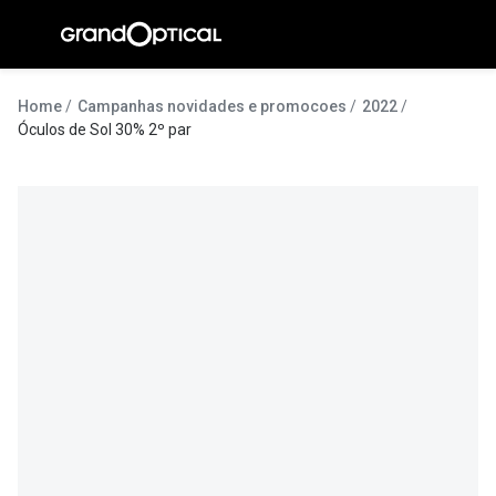
Ir para o
conteúdo
A Gran
Home
Campanhas novidades e promocoes
2022
Óculos de Sol 30% 2º par
Compromi
Histórias
@suissas
Pedro Nor
Marta Villa
Luís Corre
Ayres Gon
Inês Corre