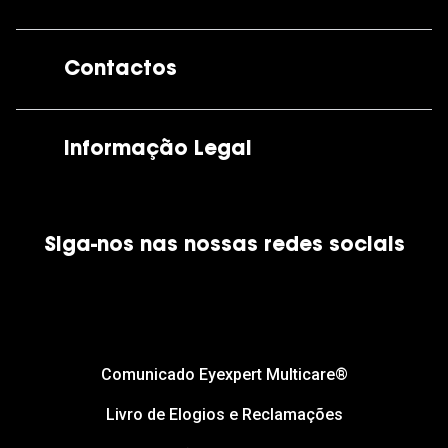
A GrandOptical
Contactos
As nossas lojas
Por e-mail:
apoiocliente@grandoptical.pt
Informação Legal
Condições Comerciais
Siga-nos nas nossas redes sociais
Política de Cookies
Política de Privacidade
Financiamento
Comunicado Eyexpert Multicare®
Livro de Elogios e Reclamações