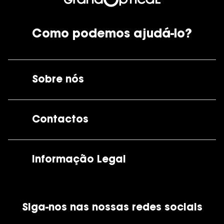
Como podemos ajudá-lo?
Sobre nós
A GrandOptical
Contactos
As nossas lojas
Por e-mail:
apoiocliente@grandoptical.pt
Informação Legal
Condições Comerciais
Siga-nos nas nossas redes sociais
Política de Cookies