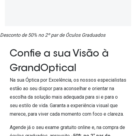
Ver todas
Cuidado
Vantagens
Desconto de 50% no 2º par de Óculos Graduados
Confie a sua Visão à
GrandOptical
Na sua Óptica por Excelência, os nossos especialistas
estão ao seu dispor para aconselhar e orientar na
escolha da solução mais adequada para si e para o
seu estilo de vida. Garanta a experiência visual que
merece, para viver cada momento com foco e clareza.
Agende já o seu exame gratuito online e, na compra de
óculos graduados, aproveite
-50% no 2° par de