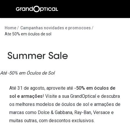
Ir para o
conteúdo
A Gran
Home
Campanhas novidades e promocoes
Ate 50% em óculos de sol
Compromi
Histórias
Summer Sale
@suissas
Pedro Nor
Até -50% em Óculos de Sol
Marta Villa
Até 31 de agosto, aproveite até
-50% em óculos de
Luís Corre
sol e armações
! Visite a sua GrandOptical e descubra
os melhores modelos de óculos de sol e armações de
Ayres Gon
marcas como Dolce & Gabbana, Ray-Ban, Versace e
Inês Corre
muitas outras, com descontos exclusivos.