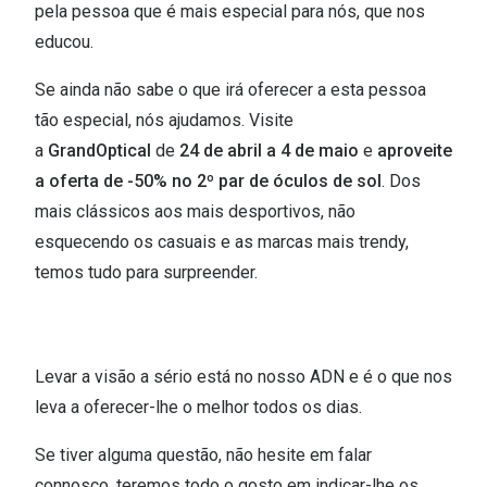
Ver todas
pela pessoa que é mais especial para nós, que nos
educou.
Cuidado
Se ainda não sabe o que irá oferecer a esta pessoa
Vantagens
tão especial, nós ajudamos. Visite
a
GrandOptical
de
24 de abril a 4 de maio
e
aproveite
a oferta de -50% no 2º par de óculos de sol
. Dos
mais clássicos aos mais desportivos, não
esquecendo os casuais e as marcas mais trendy,
temos tudo para surpreender.
Levar a visão a sério está no nosso ADN e é o que nos
leva a oferecer-lhe o melhor todos os dias.
Se tiver alguma questão, não hesite em falar
connosco, teremos todo o gosto em indicar-lhe os