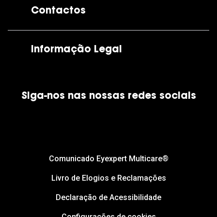
Contactos
As nossas lojas
Por e-mail:
apoiocliente@grandoptical.pt
Informação Legal
Condições Comerciais
Siga-nos nas nossas redes sociais
Política de Cookies
Política de Privacidade
Financiamento
Comunicado Eyexpert Multicare®
Livro de Elogios e Reclamações
Declaração de Acessibilidade
Configurações de cookies