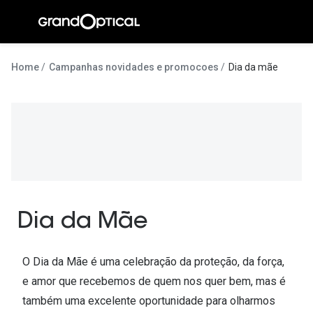
Ir para o
conteúdo
A Gran
Home
Campanhas novidades e promocoes
Dia da mãe
Compromi
Histórias
@suissas
Pedro Nor
Marta Villa
Dia da Mãe
Luís Corre
Ayres Gon
O Dia da Mãe é uma celebração da proteção, da força,
e amor que recebemos de quem nos quer bem, mas é
Inês Corre
também uma excelente oportunidade para olharmos