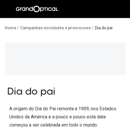
Ir para o
conteúdo
A Gran
Home
Campanhas novidades e promocoes
Dia do pai
Compromi
Histórias
@suissas
Pedro Nor
Marta Villa
Dia do pai
Luís Corre
Ayres Gon
A origem do Dia do Pai remonta a 1909, nos Estados
Unidos da América e a pouco e pouco esta data
Inês Corre
começou a ser celebrada em todo o mundo.