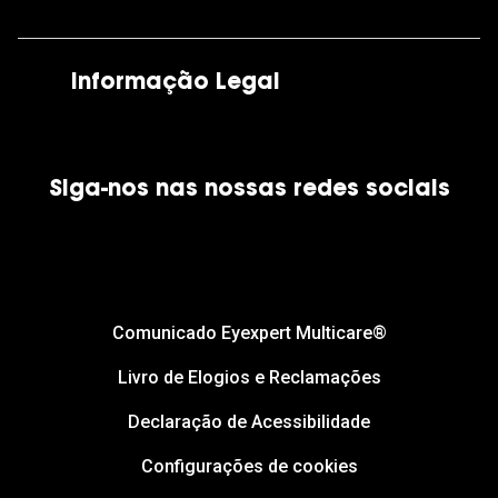
As nossas lojas
Por e-mail:
apoiocliente@grandoptical.pt
Informação Legal
Condições Comerciais
Siga-nos nas nossas redes sociais
Política de Cookies
Política de Privacidade
Financiamento
Comunicado Eyexpert Multicare®
Livro de Elogios e Reclamações
Declaração de Acessibilidade
Configurações de cookies