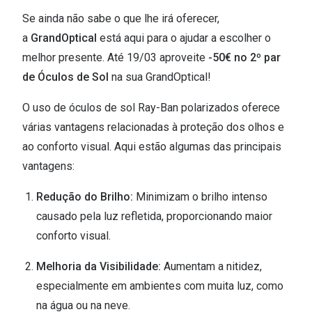
Ver todas
Se ainda não sabe o que lhe irá oferecer,
Cuidado
a
GrandOptical
está aqui para o ajudar a escolher o
melhor presente. Até 19/03 aproveite
-50€ no 2º par
Vantagens
de Óculos de Sol
na sua GrandOptical!
O uso de óculos de sol Ray-Ban polarizados oferece
várias vantagens relacionadas à proteção dos olhos e
ao conforto visual. Aqui estão algumas das principais
vantagens:
Redução do Brilho:
Minimizam o brilho intenso
causado pela luz refletida, proporcionando maior
conforto visual.
Melhoria da Visibilidade:
Aumentam a nitidez,
especialmente em ambientes com muita luz, como
na água ou na neve.