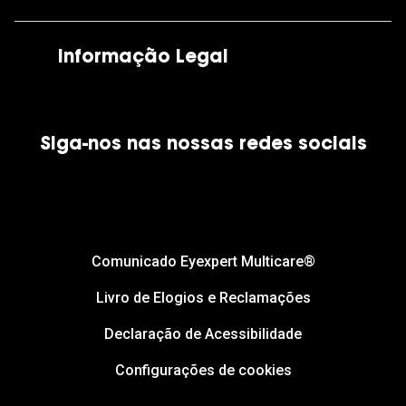
As nossas lojas
Por e-mail:
apoiocliente@grandoptical.pt
Informação Legal
Condições Comerciais
Siga-nos nas nossas redes sociais
Política de Cookies
Política de Privacidade
Financiamento
Comunicado Eyexpert Multicare®
Livro de Elogios e Reclamações
Declaração de Acessibilidade
Configurações de cookies