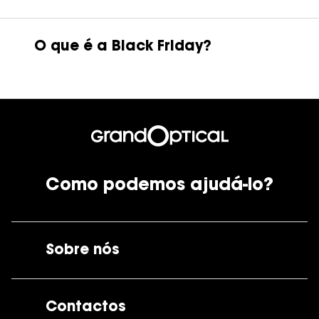
Ver todas
Cuidado
O que é a Black Friday?
Vantagens
Como podemos ajudá-lo?
Sobre nós
A GrandOptical
Contactos