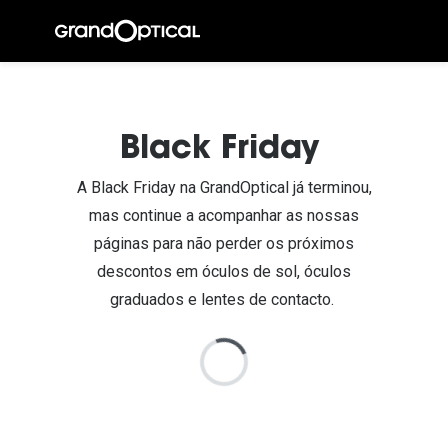
Ir para o
conteúdo
A Gran
Compromi
Black Friday
Histórias
A Black Friday na GrandOptical já terminou,
@suissas
mas continue a acompanhar as nossas
páginas para não perder os próximos
Pedro Nor
descontos em óculos de sol, óculos
Marta Villa
graduados e lentes de contacto.
Luís Corre
Ayres Gon
Inês Corre