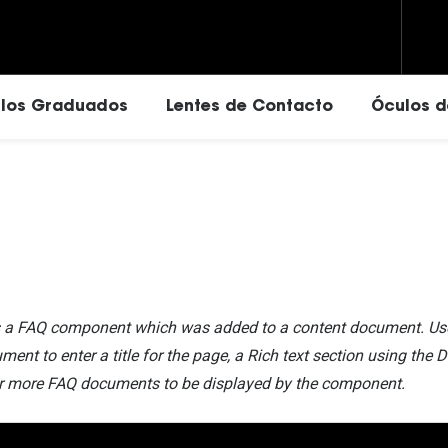
los Graduados
Lentes de Contacto
Óculos d
Vantagens das lentes de contactos
Ray-Ban
Eyexpert - Marca Exclusiva
Ray-Ban
Vogue
Dailies
Prada
ressivas
Carolina Herrera
Acuvue
Versace
drado
Fendi
Air Optix
Oakley
s a FAQ component which was added to a content document. Use
Saint Laurent
Ver todas
Tom Ford
ment to enter a title for the page, a Rich text section using the D
 or more FAQ documents to be displayed by the component.
Michael Kors
Michael Kors
Líquidos e Gotas Oftálmi
Prada
Dolce & Gabbana
Soluções para lentes de contacto