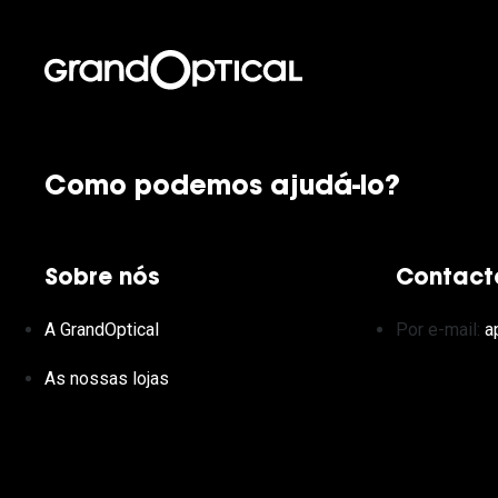
Lentes de contacto que previnem e aliviam a
Inês Correia
Aviador
Fadiga Digital
Ver todas
Rectangular / Quadrado
Reciclagem de lentes de
contacto
Como podemos ajudá-lo?
Sobre nós
Contact
A GrandOptical
Por e-mail:
a
As nossas lojas