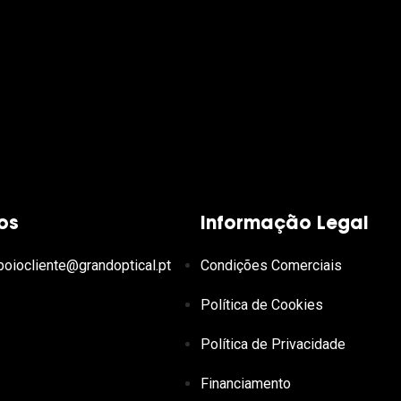
Ver todas
Todas as marcas
Gotas oftálmicas
Financiamento
os
Informação Legal
poiocliente@grandoptical.pt
Condições Comerciais
Política de Cookies
Política de Privacidade
Financiamento