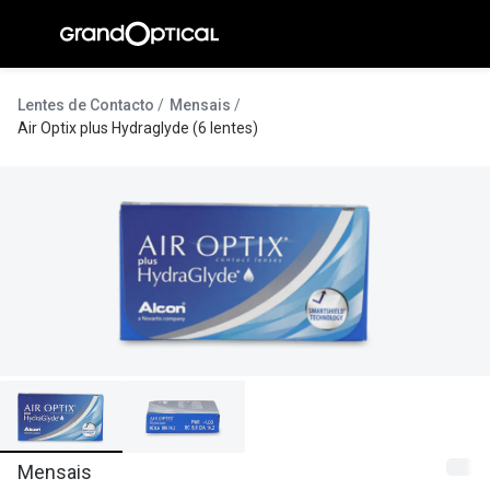
Ir para o
conteúdo
A Gran
Lentes de Contacto
Mensais
Air Optix plus Hydraglyde (6 lentes)
Compromi
Histórias
@suissas
Pedro Nor
Marta Villa
Luís Corre
Ayres Gon
Inês Corre
Mensais