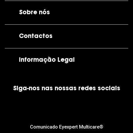
Sobre nós
A GrandOptical
Contactos
As nossas lojas
Por e-mail:
apoiocliente@grandoptical.pt
Informação Legal
Condições Comerciais
Siga-nos nas nossas redes sociais
Política de Cookies
Política de Privacidade
Financiamento
Comunicado Eyexpert Multicare®