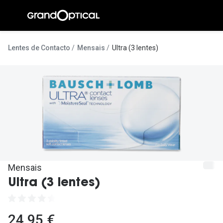
Ir para o
conteúdo
A Gran
Lentes de Contacto
Mensais
Ultra (3 lentes)
Compromi
Histórias
@suissas
Pedro Nor
Marta Villa
Luís Corre
Mensais
Ultra (3 lentes)
Ayres Gon
Inês Corre
24,95 €