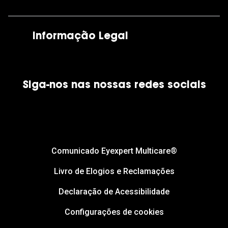
As nossas lojas
Por e-mail:
apoiocliente@grandoptical.pt
Informação Legal
Condições Comerciais
Siga-nos nas nossas redes sociais
Política de Cookies
Política de Privacidade
Financiamento
Comunicado Eyexpert Multicare®
Livro de Elogios e Reclamações
Declaração de Acessibilidade
Configurações de cookies