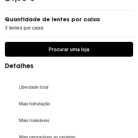
Ver todas
Cuidado
Quantidade de lentes por caixa
3 lentes por caixa
Vantagens
Procurar uma loja
Detalhes
Liberdade total
Mais hidratação
Mais maleáveis
Mais permeáveis ao oxigénio