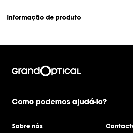
Lentes de contacto que previnem e aliviam a
Inês Correia
Aviador
Fadiga Digital
Informação de produto
Ver todas
Rectangular / Quadrado
Reciclagem de lentes de
contacto
Como podemos ajudá-lo?
Sobre nós
Contact