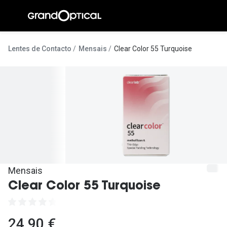
Ir para o
conteúdo
A Gran
Lentes de Contacto
Mensais
Clear Color 55 Turquoise
Compromi
Histórias
@suissas
Pedro Nor
Marta Villa
Luís Corre
Mensais
Clear Color 55 Turquoise
Ayres Gon
Inês Corre
24,90 €