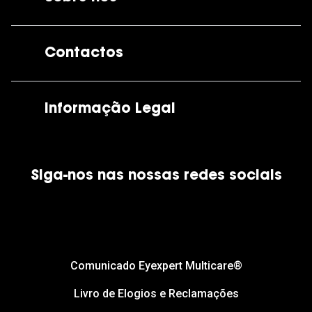
A GrandOptical
Contactos
As nossas lojas
Por e-mail:
apoiocliente@grandoptical.pt
Informação Legal
Condições Comerciais
Siga-nos nas nossas redes sociais
Política de Cookies
Política de Privacidade
Financiamento
Comunicado Eyexpert Multicare®
Livro de Elogios e Reclamações