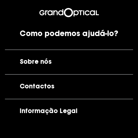
Como podemos ajudá-lo?
Sobre nós
A GrandOptical
Contactos
As nossas lojas
Por e-mail:
apoiocliente@grandoptical.pt
Informação Legal
Condições Comerciais