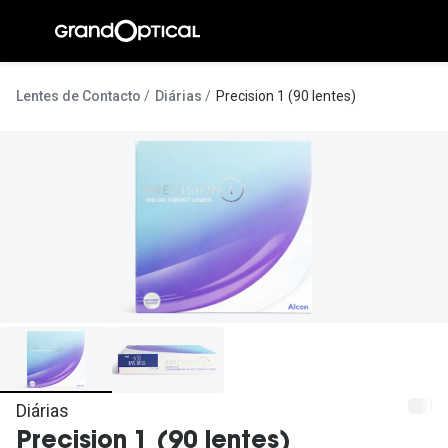
Ir para o
conteúdo
A Gran
Lentes de Contacto
Diárias
Precision 1 (90 lentes)
Compromi
Histórias
@suissas
Pedro Nor
Marta Villa
Luís Corre
Ayres Gon
Inês Corre
Diárias
Precision 1 (90 lentes)