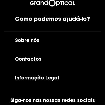
Como podemos ajudá-lo?
Sobre nós
A GrandOptical
Contactos
As nossas lojas
Por e-mail:
apoiocliente@grandoptical.pt
Informação Legal
Condições Comerciais
Siga-nos nas nossas redes sociais
Política de Cookies