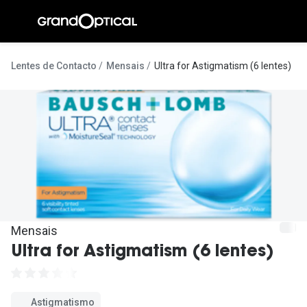
Ir para o
conteúdo
A Gran
Lentes de Contacto
Mensais
Ultra for Astigmatism (6 lentes)
Compromi
Histórias
@suissas
Pedro Nor
Marta Villa
Luís Corre
Mensais
Ultra for Astigmatism (6 lentes)
Ayres Gon
Inês Corre
Astigmatismo