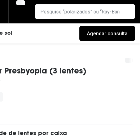
Agendar consulta
e sol
or Presbyopia (3 lentes)
l
cas
e de lentes por caixa