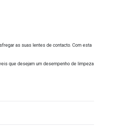
Ver todas
Todas as marcas
Gotas oftálmicas
Financiamento
sfregar as suas lentes de contacto. Com esta
lizáveis que desejam um desempenho de limpeza