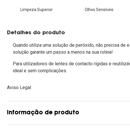
Lentes de contacto que previnem e aliviam a
Limpeza Superior
Olhos Sensíveis
Inês Correia
Aviador
Fadiga Digital
Ver todas
Rectangular / Quadrado
Reciclagem de lentes de
Detalhes do produto
contacto
Quando utiliza uma solução de peróxido, não precisa de e
solução garante um passo a menos na sua rotina!
Para utilizadores de lentes de contacto rígidas e reuti
ideal e sem complicações.
Aviso Legal
Informação de produto