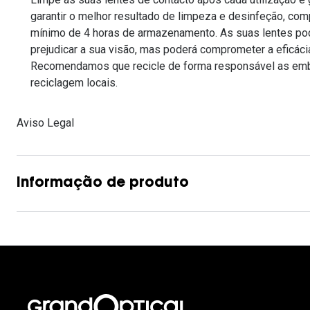
Lentes de contacto que previnem e aliviam a
garantir o melhor resultado de limpeza e desinfeção, co
Inês Correia
Aviador
Fadiga Digital
mínimo de 4 horas de armazenamento. As suas lentes po
prejudicar a sua visão, mas poderá comprometer a eficác
Ver todas
Rectangular / Quadrado
Reciclagem de lentes de
Recomendamos que recicle de forma responsável as emba
reciclagem locais.
contacto
Aviso Legal
Informação de produto