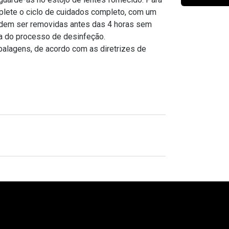
Ver todas
Todas as marcas
mplete o ciclo de cuidados completo, com um
Gotas oftálmicas
dem ser removidas antes das 4 horas sem
ia do processo de desinfeção.
Financiamento
lagens, de acordo com as diretrizes de