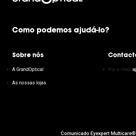
Como podemos ajudá-lo?
Sobre nós
Contact
A GrandOptical
Por e-mail:
a
As nossas lojas
Comunicado Eyexpert Multicare®