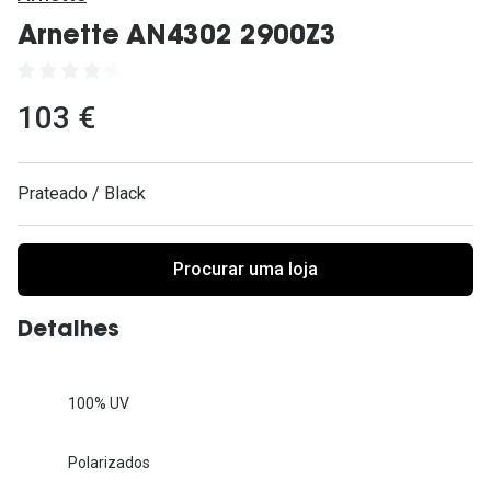
Ver todas
Arnette AN4302 2900Z3
Cuidado
Vantagens
103 €
Prateado / Black
Procurar uma loja
Detalhes
100% UV
Polarizados