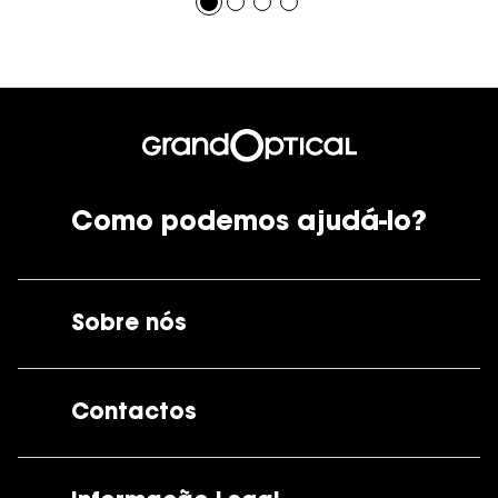
Como podemos ajudá-lo?
Sobre nós
A GrandOptical
Contactos
As nossas lojas
Por e-mail:
apoiocliente@grandoptical.pt