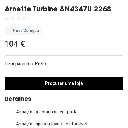
Ver todas
Arnette Turbine AN4347U 2268
Cuidado
Vantagens
Nova Coleção
104 €
Transparente / Preto
Procurar uma loja
Detalhes
Armação quadrada na cor preta
Armação injetada leve e confortável