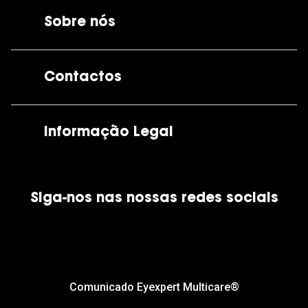
Sobre nós
A GrandOptical
Contactos
As nossas lojas
Por e-mail:
apoiocliente@grandoptical.pt
Informação Legal
Condições Comerciais
Siga-nos nas nossas redes sociais
Política de Cookies
Política de Privacidade
Financiamento
Comunicado Eyexpert Multicare®