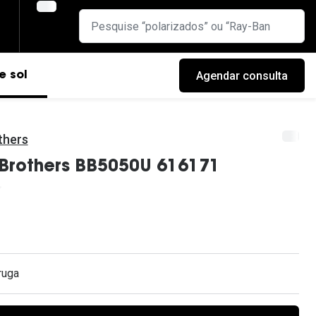
Agendar consulta
e sol
thers
 Brothers BB5050U 616171
ruga
cas