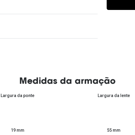
Ver todas
Todas as marcas
Gotas oftálmicas
Financiamento
Medidas da armação
Largura da ponte
Largura da lente
55 mm
19 mm