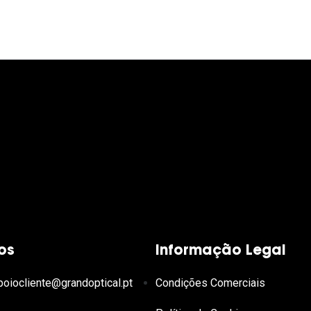
os
Informação Legal
poiocliente@grandoptical.pt
Condições Comerciais