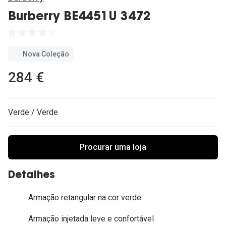
Ver todas
Burberry BE4451U 3472
Cuidado
Vantagens
Nova Coleção
284 €
Verde / Verde
Procurar uma loja
Detalhes
Armação retangular na cor verde
Armação injetada leve e confortável