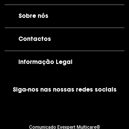
Sobre nós
A GrandOptical
Contactos
As nossas lojas
Por e-mail:
apoiocliente@grandoptical.pt
Informação Legal
Condições Comerciais
Siga-nos nas nossas redes sociais
Política de Cookies
Política de Privacidade
Financiamento
Comunicado Eyexpert Multicare®