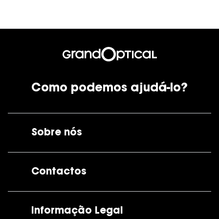
Como podemos ajudá-lo?
Sobre nós
A GrandOptical
Contactos
As nossas lojas
Por e-mail:
apoiocliente@grandoptical.pt
Informação Legal