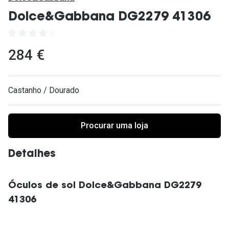
Ver todas
Dolce&Gabbana DG2279 41306
Cuidado
Vantagens
284 €
Castanho / Dourado
Procurar uma loja
Detalhes
Óculos de sol Dolce&Gabbana DG2279
41306