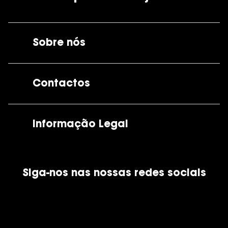
Sobre nós
A GrandOptical
Contactos
As nossas lojas
Por e-mail:
apoiocliente@grandoptical.pt
Informação Legal
Condições Comerciais
Siga-nos nas nossas redes sociais
Política de Cookies
Política de Privacidade
Financiamento